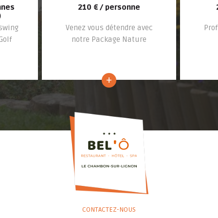
nnes
210 € / personne
)
 swing
Venez vous détendre avec
Prof
Golf
notre Package Nature
+
CONTACTEZ-NOUS