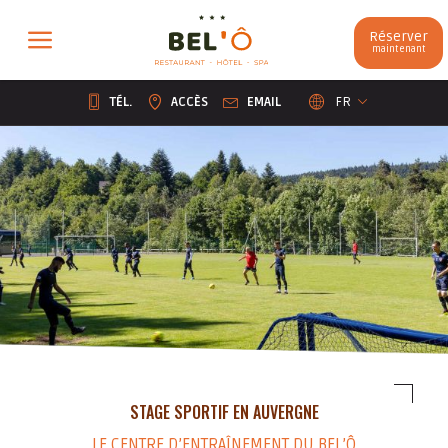
Panneau de gestion des cookies
Réserver
maintenant
TÉL.
ACCÈS
EMAIL
FR
STAGE SPORTIF EN AUVERGNE
LE CENTRE D’ENTRAÎNEMENT DU BEL’Ô