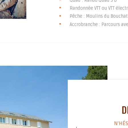
Quad : Rando Quad 3 D
Randonnée VTT ou VTT électr
Pêche : Moulins du Bouchat
Accrobranche : Parcours ave
D
N'HÉS